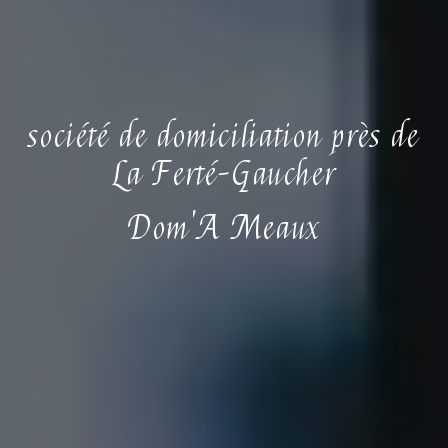
société de domiciliation près de
La Ferté-Gaucher
Dom'A Meaux