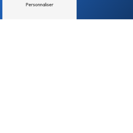
Personnaliser
E-mail
dom-a-meaux@orange.fr
N'hésitez pas à nous
contacter