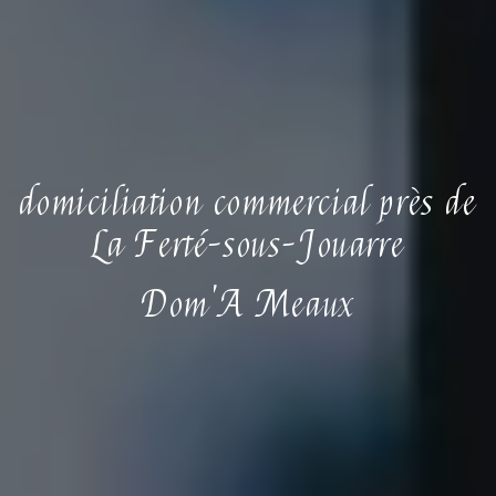
domiciliation commercial près de
La Ferté-sous-Jouarre
Dom'A Meaux