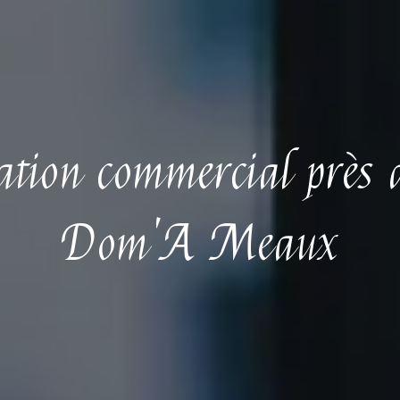
iation commercial près 
Dom'A Meaux