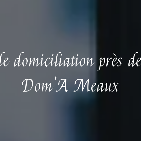
 de domiciliation près 
Dom'A Meaux