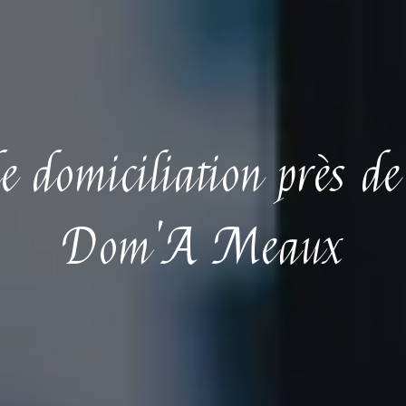
de domiciliation près d
Dom'A Meaux